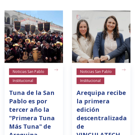
Noticias San Pablo
Noticias San Pablo
Institucional
Institucional
Tuna de la San
Arequipa recibe
Pablo es por
la primera
tercer año la
edición
"Primera Tuna
descentralizada
Más Tuna" de
de
Arequipa
VINCULATECH