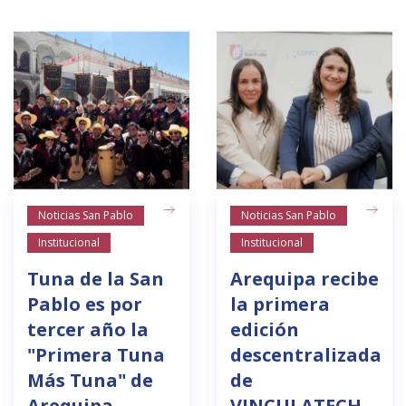
Noticias San Pablo
Noticias San Pablo
Institucional
Institucional
Tuna de la San
Arequipa recibe
Pablo es por
la primera
tercer año la
edición
"Primera Tuna
descentralizada
Más Tuna" de
de
Arequipa
VINCULATECH