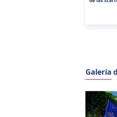
de las star
Galería 