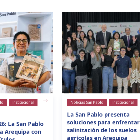
lo
Institucional
Noticias San Pablo
Institucional
La San Pablo presenta
soluciones para enfrentar
26: La San Pablo
salinización de los suelos
a Arequipa con
agrícolas en Arequipa
ítulos