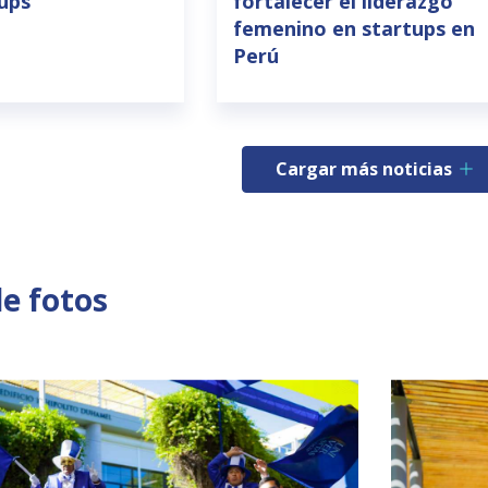
tups
fortalecer el liderazgo
femenino en startups en
Perú
Cargar más noticias
de fotos