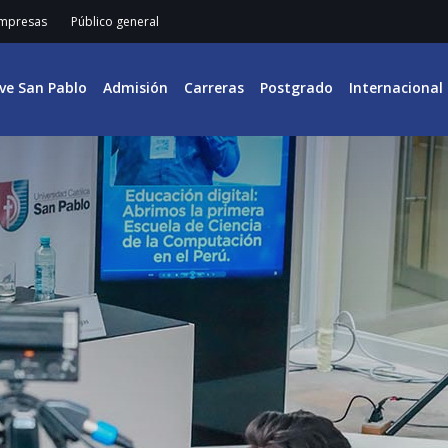
mpresas
Público general
ive San Pablo
Admisión
Carreras
Postgrado
Internacional