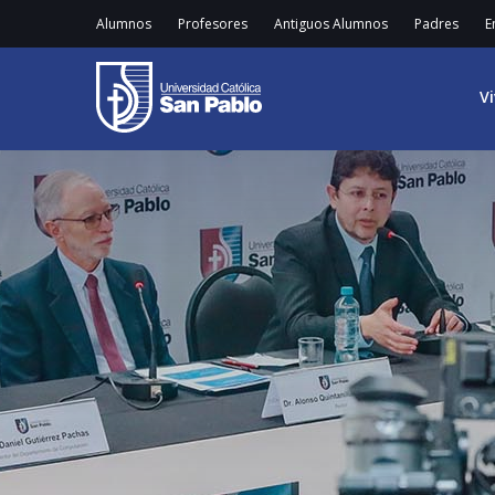
Alumnos
Profesores
Antiguos Alumnos
Padres
E
V