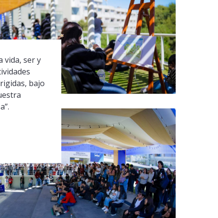
 vida, ser y
tividades
rigidas, bajo
uestra
a”.