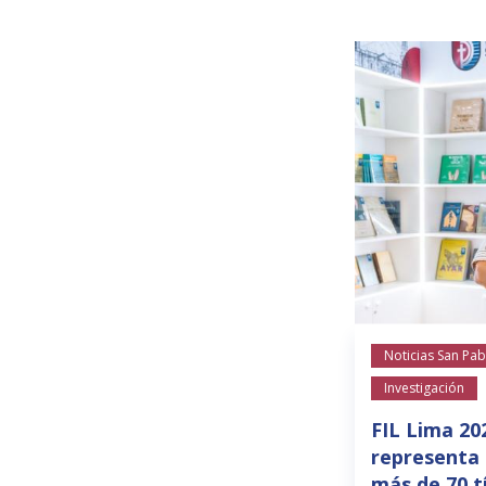
Noticias San Pab
Investigación
FIL Lima 20
representa 
más de 70 t