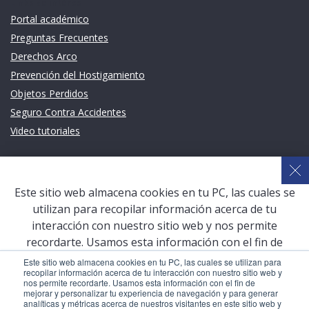
Links de intéres
Portal académico
Preguntas Frecuentes
Derechos Arco
Prevención del Hostigamiento
Objetos Perdidos
Seguro Contra Accidentes
Video tutoriales
Links de intéres
Planeamiento Estratégico y Gestión de Calidad
Este sitio web almacena cookies en tu PC, las cuales se
Sistema de Gestión Académica (SGA)
utilizan para recopilar información acerca de tu
Defensoría Universitaria
interacción con nuestro sitio web y nos permite
Terceros vinculados
recordarte. Usamos esta información con el fin de
mejorar y personalizar tu experiencia de navegación y
San Pablo Mail
Este sitio web almacena cookies en tu PC, las cuales se utilizan para
recopilar información acerca de tu interacción con nuestro sitio web y
para generar analíticas y métricas acerca de nuestros
Aula Virtual Pregrado
nos permite recordarte. Usamos esta información con el fin de
visitantes en este sitio web y otros medios de
mejorar y personalizar tu experiencia de navegación y para generar
Aula Virtual Postgrado
analíticas y métricas acerca de nuestros visitantes en este sitio web y
comunicación. Para conocer más acerca de las cookies,