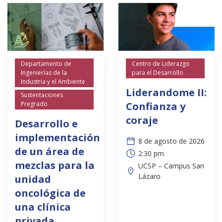
Departamento de
Centro de Liderazgo
Ingenierías de la
para el Desarrollo
Industria y el Ambiente
Liderandome II:
Sustentaciones
Pregrado
Confianza y
coraje
Desarrollo e
implementación
8 de agosto de 2026
de un área de
2:30 pm
mezclas para la
UCSP – Campus San
Lázaro
unidad
oncológica de
una clínica
privada