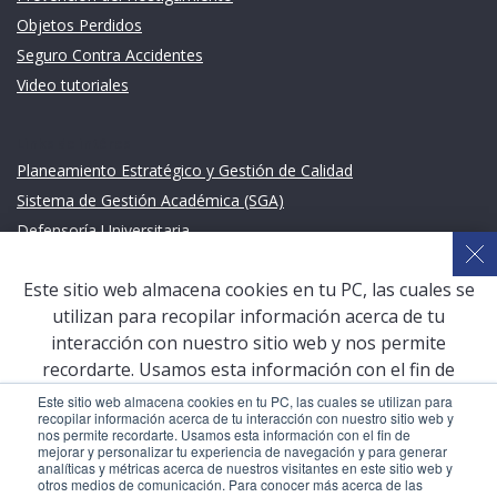
Objetos Perdidos
Seguro Contra Accidentes
Video tutoriales
Links de intéres
Planeamiento Estratégico y Gestión de Calidad
Sistema de Gestión Académica (SGA)
Defensoría Universitaria
Terceros vinculados
Este sitio web almacena cookies en tu PC, las cuales se
San Pablo Mail
utilizan para recopilar información acerca de tu
Aula Virtual Pregrado
interacción con nuestro sitio web y nos permite
Aula Virtual Postgrado
recordarte. Usamos esta información con el fin de
mejorar y personalizar tu experiencia de navegación y
Este sitio web almacena cookies en tu PC, las cuales se utilizan para
recopilar información acerca de tu interacción con nuestro sitio web y
para generar analíticas y métricas acerca de nuestros
nos permite recordarte. Usamos esta información con el fin de
COPYRIGHT © 2026 Universidad Católica San Pablo – RUC:
visitantes en este sitio web y otros medios de
mejorar y personalizar tu experiencia de navegación y para generar
20327998413
analíticas y métricas acerca de nuestros visitantes en este sitio web y
comunicación. Para conocer más acerca de las cookies,
otros medios de comunicación. Para conocer más acerca de las