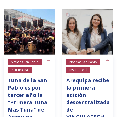
Noticias San Pablo
Noticias San Pablo
Institucional
Institucional
Tuna de la San
Arequipa recibe
Pablo es por
la primera
tercer año la
edición
"Primera Tuna
descentralizada
Más Tuna" de
de
Arequipa
VINCULATECH