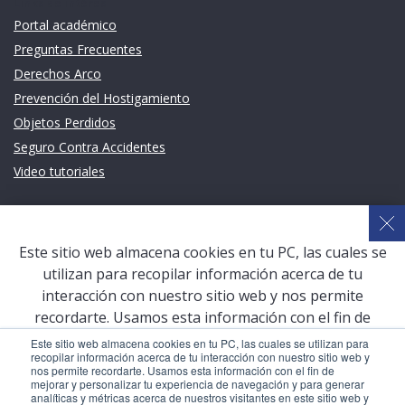
Links de intéres
Portal académico
Preguntas Frecuentes
Derechos Arco
Prevención del Hostigamiento
Objetos Perdidos
Seguro Contra Accidentes
Video tutoriales
Links de intéres
Planeamiento Estratégico y Gestión de Calidad
Este sitio web almacena cookies en tu PC, las cuales se
Sistema de Gestión Académica (SGA)
utilizan para recopilar información acerca de tu
Defensoría Universitaria
interacción con nuestro sitio web y nos permite
Terceros vinculados
recordarte. Usamos esta información con el fin de
mejorar y personalizar tu experiencia de navegación y
San Pablo Mail
Este sitio web almacena cookies en tu PC, las cuales se utilizan para
recopilar información acerca de tu interacción con nuestro sitio web y
para generar analíticas y métricas acerca de nuestros
Aula Virtual Pregrado
nos permite recordarte. Usamos esta información con el fin de
visitantes en este sitio web y otros medios de
mejorar y personalizar tu experiencia de navegación y para generar
Aula Virtual Postgrado
analíticas y métricas acerca de nuestros visitantes en este sitio web y
comunicación. Para conocer más acerca de las cookies,