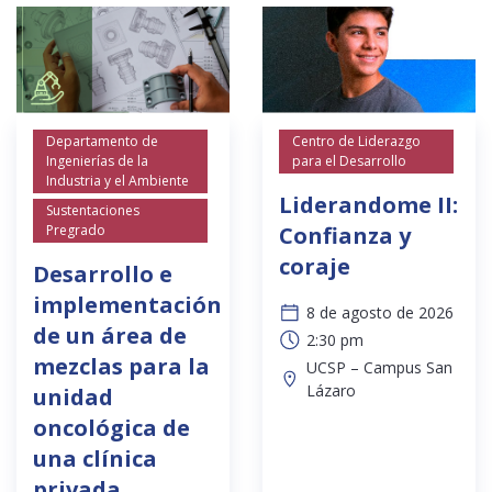
Departamento de
Centro de Liderazgo
Ingenierías de la
para el Desarrollo
Industria y el Ambiente
Liderandome II:
Sustentaciones
Pregrado
Confianza y
coraje
Desarrollo e
implementación
8 de agosto de 2026
de un área de
2:30 pm
mezclas para la
UCSP – Campus San
Lázaro
unidad
oncológica de
una clínica
privada