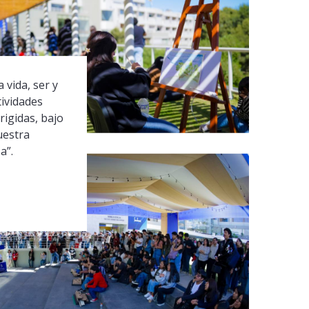
 vida, ser y
tividades
rigidas, bajo
uestra
a”.