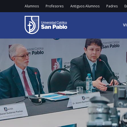
Alumnos
Profesores
Antiguos Alumnos
Padres
E
V