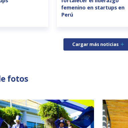
tups
fortalecer el liderazgo
femenino en startups en
Perú
Cargar más noticias
de fotos