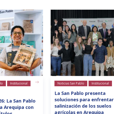
lo
Institucional
Noticias San Pablo
Institucional
La San Pablo presenta
soluciones para enfrentar
26: La San Pablo
salinización de los suelos
a Arequipa con
agrícolas en Arequipa
ítulos