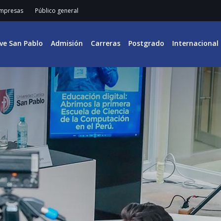
mpresas
Público general
ive San Pablo
Admisión
Carreras
Postgrado
Internacional