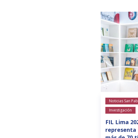
Noticias San Pab
Investigación
FIL Lima 20
representa 
más de 70 t