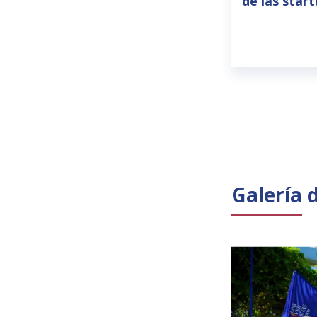
de las star
Galería 