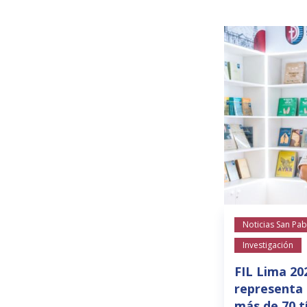
Noticias San Pab
Investigación
FIL Lima 20
representa 
más de 70 t