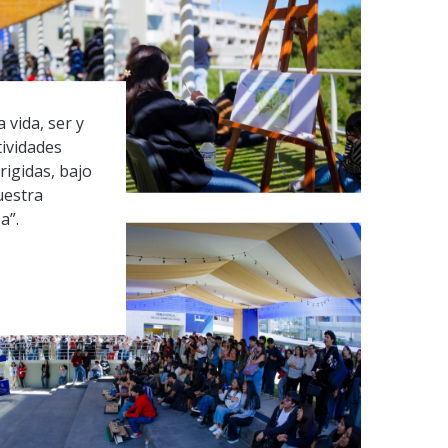
 vida, ser y
tividades
rigidas, bajo
uestra
a”.