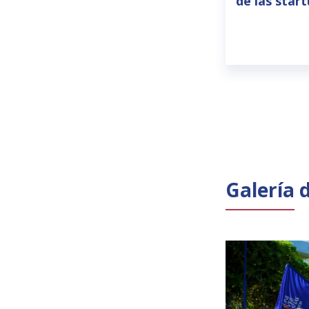
de las star
Galería 