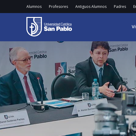
Alumnos
Profesores
Antiguos Alumnos
Padres
E
V