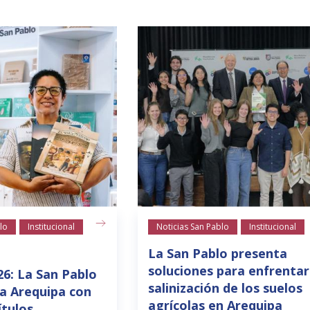
lo
Institucional
Noticias San Pablo
Institucional
La San Pablo presenta
soluciones para enfrentar
26: La San Pablo
salinización de los suelos
a Arequipa con
agrícolas en Arequipa
ítulos