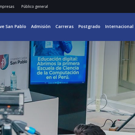
mpresas
Público general
ive San Pablo
Admisión
Carreras
Postgrado
Internacional