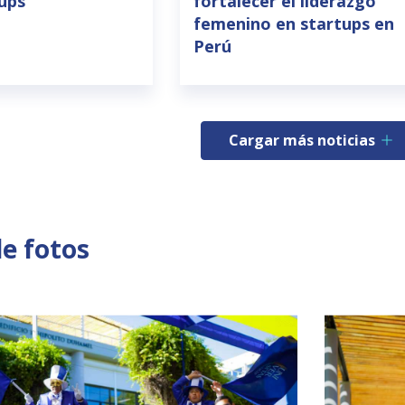
tups
fortalecer el liderazgo
femenino en startups en
Perú
Cargar más noticias
de fotos