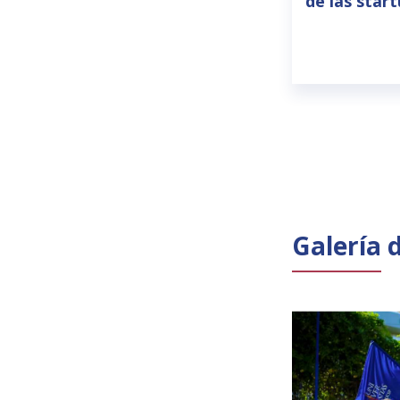
de las star
Galería 