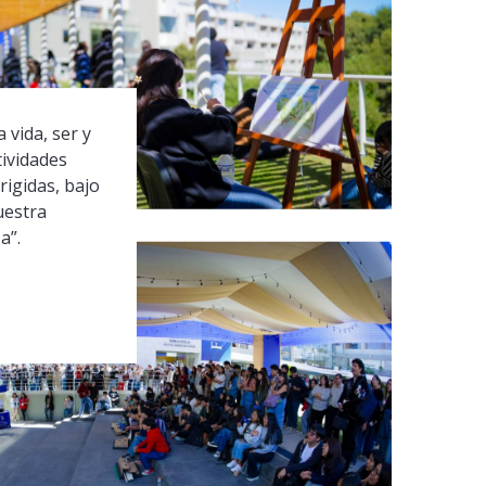
 vida, ser y
tividades
rigidas, bajo
uestra
a”.