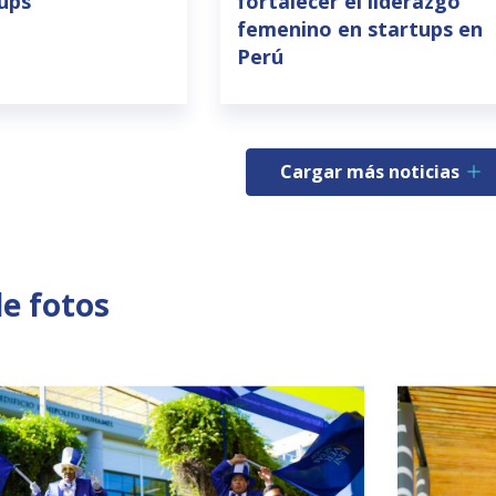
tups
fortalecer el liderazgo
femenino en startups en
Perú
Cargar más noticias
de fotos