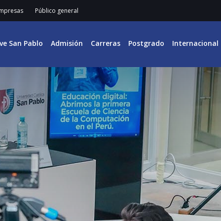
mpresas
Público general
ive San Pablo
Admisión
Carreras
Postgrado
Internacional