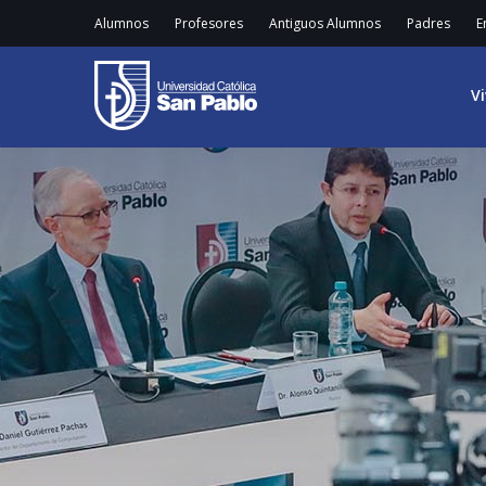
Alumnos
Profesores
Antiguos Alumnos
Padres
E
V