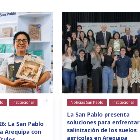
lo
Institucional
Noticias San Pablo
Institucional
La San Pablo presenta
soluciones para enfrentar
26: La San Pablo
salinización de los suelos
a Arequipa con
agrícolas en Arequipa
ítulos