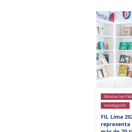
Noticias San Pab
Investigación
FIL Lima 20
representa 
más de 70 t