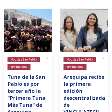
Noticias San Pablo
Noticias San Pablo
Institucional
Institucional
Tuna de la San
Arequipa recibe
Pablo es por
la primera
tercer año la
edición
"Primera Tuna
descentralizada
Más Tuna" de
de
Arequipa
VINCULATECH