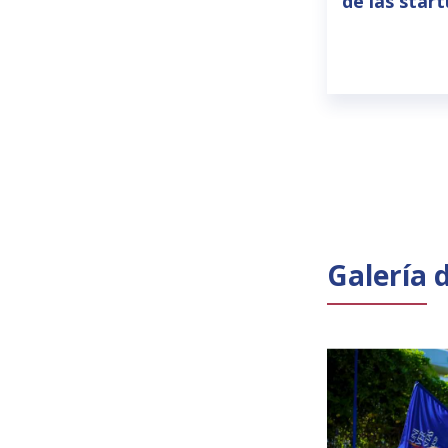
de las star
Galería 