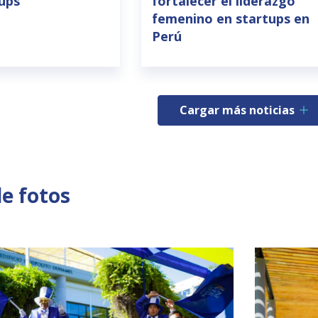
tups
fortalecer el liderazgo
femenino en startups en
Perú
Cargar más noticias
de fotos