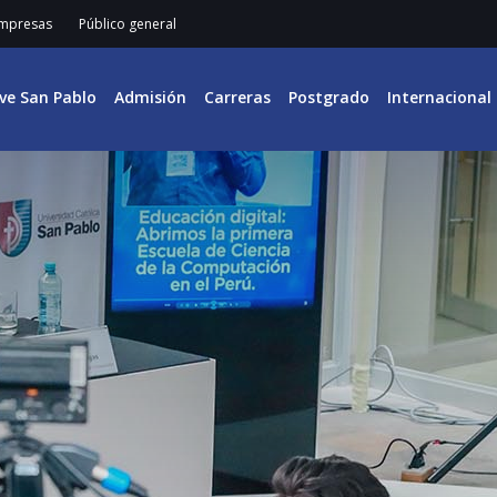
mpresas
Público general
ive San Pablo
Admisión
Carreras
Postgrado
Internacional