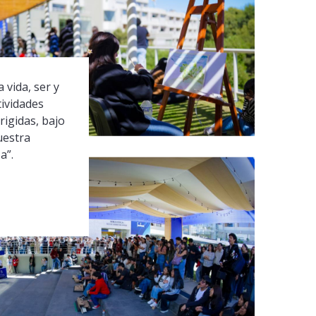
 vida, ser y
tividades
rigidas, bajo
uestra
a”.