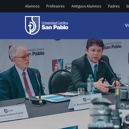
Alumnos
Profesores
Antiguos Alumnos
Padres
E
V