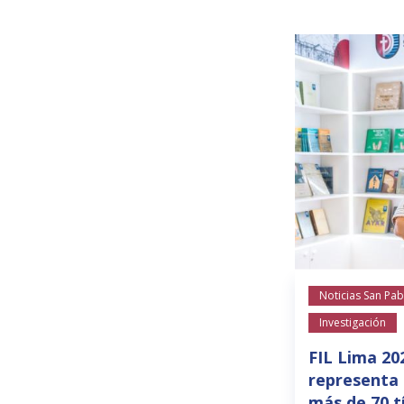
Noticias San Pab
Investigación
FIL Lima 20
representa 
más de 70 t