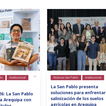
lo
Institucional
Noticias San Pablo
Institucional
La San Pablo presenta
soluciones para enfrentar
26: La San Pablo
salinización de los suelos
a Arequipa con
agrícolas en Arequipa
ítulos