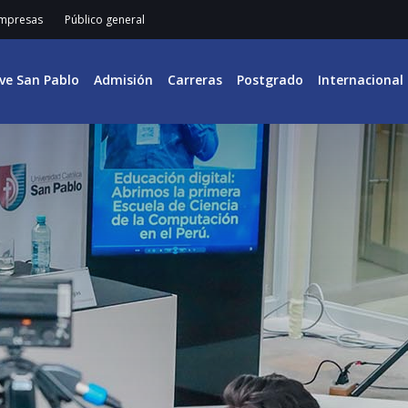
mpresas
Público general
ive San Pablo
Admisión
Carreras
Postgrado
Internacional