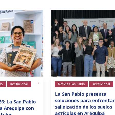
lo
Institucional
Noticias San Pablo
Institucional
La San Pablo presenta
soluciones para enfrentar
26: La San Pablo
salinización de los suelos
a Arequipa con
agrícolas en Arequipa
ítulos