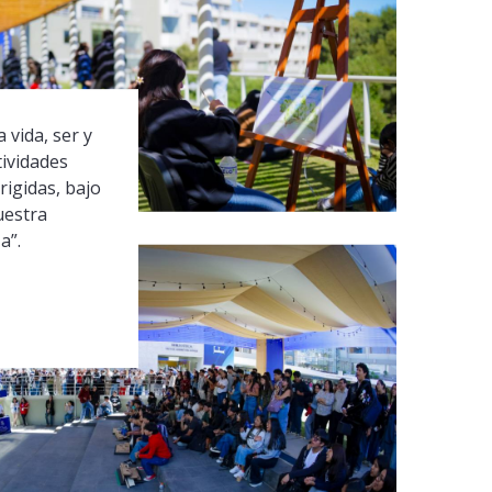
 vida, ser y
tividades
rigidas, bajo
uestra
a”.