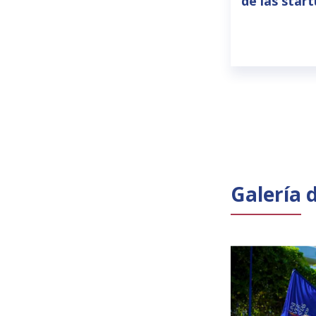
de las star
Galería 