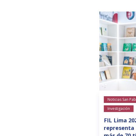
Noticias San Pab
Investigación
FIL Lima 20
representa 
más de 70 t