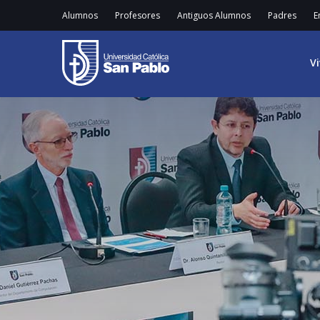
Alumnos
Profesores
Antiguos Alumnos
Padres
E
V