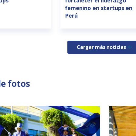
tups
fortalecer el liderazgo
femenino en startups en
Perú
Cargar más noticias
de fotos