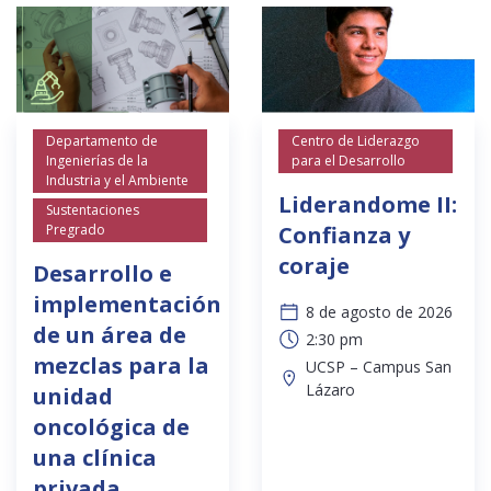
Departamento de
Centro de Liderazgo
Ingenierías de la
para el Desarrollo
Industria y el Ambiente
Liderandome II:
Sustentaciones
Pregrado
Confianza y
coraje
Desarrollo e
implementación
8 de agosto de 2026
de un área de
2:30 pm
mezclas para la
UCSP – Campus San
Lázaro
unidad
oncológica de
una clínica
privada