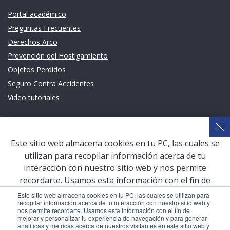
Links de intéres
Portal académico
Preguntas Frecuentes
Derechos Arco
Prevención del Hostigamiento
Objetos Perdidos
Seguro Contra Accidentes
Video tutoriales
Links de intéres
Planeamiento Estratégico y Gestión de Calidad
Este sitio web almacena cookies en tu PC, las cuales se
Sistema de Gestión Académica (SGA)
utilizan para recopilar información acerca de tu
Defensoría Universitaria
interacción con nuestro sitio web y nos permite
Terceros vinculados
recordarte. Usamos esta información con el fin de
mejorar y personalizar tu experiencia de navegación y
San Pablo Mail
Este sitio web almacena cookies en tu PC, las cuales se utilizan para
recopilar información acerca de tu interacción con nuestro sitio web y
para generar analíticas y métricas acerca de nuestros
Aula Virtual Pregrado
nos permite recordarte. Usamos esta información con el fin de
visitantes en este sitio web y otros medios de
mejorar y personalizar tu experiencia de navegación y para generar
Aula Virtual Postgrado
analíticas y métricas acerca de nuestros visitantes en este sitio web y
comunicación. Para conocer más acerca de las cookies,