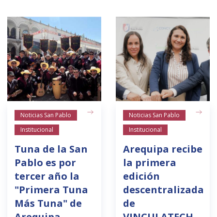
Noticias San Pablo
Noticias San Pablo
Institucional
Institucional
Tuna de la San
Arequipa recibe
Pablo es por
la primera
tercer año la
edición
"Primera Tuna
descentralizada
Más Tuna" de
de
Arequipa
VINCULATECH