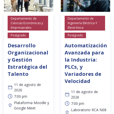
Departamento de
Departamento de
Ciencias Económicas y
Ingeniería Eléctrica Y
Empresariales
Electrónica
Postgrado
Postgrado
Desarrollo
Automatización
Organizacional
Avanzada para
y Gestión
la Industria:
Estratégica del
PLCs, y
Talento
Variadores de
Velocidad
11 de agosto de
2026
11 de agosto de
7:00 pm
2026
Plataforma Moodle y
7:00 pm
Google Meet
Laboratorio RCA N08