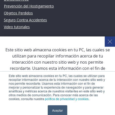
Prevención del Hostigamiento
Objetos Perdidos
Seguro Contra Accidentes
Video tutoriales
Links de intéres
Planeamiento Estratégico y Gestión de Calidad
Este sitio web almacena cookies en tu PC, las cuales se
Sistema de Gestión Académica (SGA)
utilizan para recopilar información acerca de tu
Defensoría Universitaria
interacción con nuestro sitio web y nos permite
Terceros vinculados
recordarte. Usamos esta información con el fin de
mejorar y personalizar tu experiencia de navegación y
San Pablo Mail
Este sitio web almacena cookies en tu PC, las cuales se utilizan para
recopilar información acerca de tu interacción con nuestro sitio web y
para generar analíticas y métricas acerca de nuestros
Aula Virtual Pregrado
nos permite recordarte. Usamos esta información con el fin de
visitantes en este sitio web y otros medios de
mejorar y personalizar tu experiencia de navegación y para generar
Aula Virtual Postgrado
analíticas y métricas acerca de nuestros visitantes en este sitio web y
comunicación. Para conocer más acerca de las cookies,
otros medios de comunicación. Para conocer más acerca de las
consulta nuestra
política de privacidad y cookies
.
cookies, consulta nuestra
política de privacidad y cookies
.
COPYRIGHT © 2026 Universidad Católica San Pablo – RUC:
Aceptar
Aceptar
20327998413