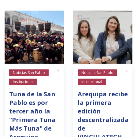
Noticias San Pablo
Noticias San Pablo
Institucional
Institucional
Tuna de la San
Arequipa recibe
Pablo es por
la primera
tercer año la
edición
"Primera Tuna
descentralizada
Más Tuna" de
de
Arequipa
VINCULATECH