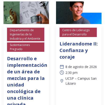
Departamento de
Centro de Liderazgo
Ingenierías de la
para el Desarrollo
Industria y el Ambiente
Liderandome II:
Sustentaciones
Pregrado
Confianza y
coraje
Desarrollo e
implementación
8 de agosto de 2026
de un área de
2:30 pm
mezclas para la
UCSP – Campus San
Lázaro
unidad
oncológica de
una clínica
privada