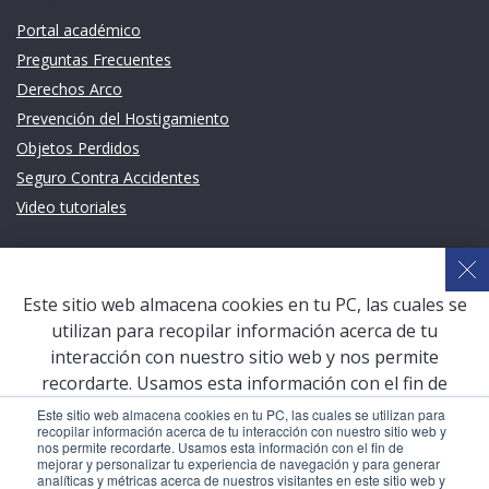
Links de intéres
Portal académico
Preguntas Frecuentes
Derechos Arco
Prevención del Hostigamiento
Objetos Perdidos
Seguro Contra Accidentes
Video tutoriales
Links de intéres
Planeamiento Estratégico y Gestión de Calidad
Este sitio web almacena cookies en tu PC, las cuales se
Sistema de Gestión Académica (SGA)
utilizan para recopilar información acerca de tu
Defensoría Universitaria
interacción con nuestro sitio web y nos permite
Terceros vinculados
recordarte. Usamos esta información con el fin de
mejorar y personalizar tu experiencia de navegación y
San Pablo Mail
Este sitio web almacena cookies en tu PC, las cuales se utilizan para
recopilar información acerca de tu interacción con nuestro sitio web y
para generar analíticas y métricas acerca de nuestros
Aula Virtual Pregrado
nos permite recordarte. Usamos esta información con el fin de
visitantes en este sitio web y otros medios de
mejorar y personalizar tu experiencia de navegación y para generar
Aula Virtual Postgrado
analíticas y métricas acerca de nuestros visitantes en este sitio web y
comunicación. Para conocer más acerca de las cookies,