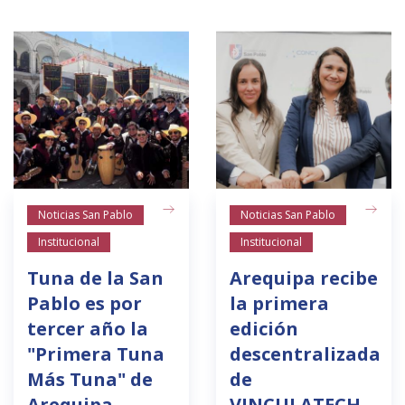
Noticias San Pablo
Noticias San Pablo
Institucional
Institucional
Tuna de la San
Arequipa recibe
Pablo es por
la primera
tercer año la
edición
"Primera Tuna
descentralizada
Más Tuna" de
de
Arequipa
VINCULATECH