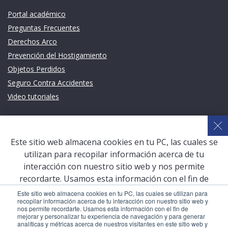
Links de intéres
Portal académico
Preguntas Frecuentes
Derechos Arco
Prevención del Hostigamiento
Objetos Perdidos
Seguro Contra Accidentes
Video tutoriales
Links de intéres
Planeamiento Estratégico y Gestión de Calidad
Este sitio web almacena cookies en tu PC, las cuales se
Sistema de Gestión Académica (SGA)
utilizan para recopilar información acerca de tu
Defensoría Universitaria
interacción con nuestro sitio web y nos permite
Terceros vinculados
recordarte. Usamos esta información con el fin de
mejorar y personalizar tu experiencia de navegación y
San Pablo Mail
Este sitio web almacena cookies en tu PC, las cuales se utilizan para
recopilar información acerca de tu interacción con nuestro sitio web y
para generar analíticas y métricas acerca de nuestros
Aula Virtual Pregrado
nos permite recordarte. Usamos esta información con el fin de
visitantes en este sitio web y otros medios de
mejorar y personalizar tu experiencia de navegación y para generar
Aula Virtual Postgrado
analíticas y métricas acerca de nuestros visitantes en este sitio web y
comunicación. Para conocer más acerca de las cookies,