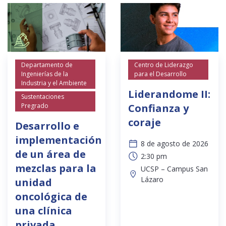
Departamento de
Centro de Liderazgo
Ingenierías de la
para el Desarrollo
Industria y el Ambiente
Liderandome II:
Sustentaciones
Pregrado
Confianza y
coraje
Desarrollo e
implementación
8 de agosto de 2026
de un área de
2:30 pm
mezclas para la
UCSP – Campus San
Lázaro
unidad
oncológica de
una clínica
privada