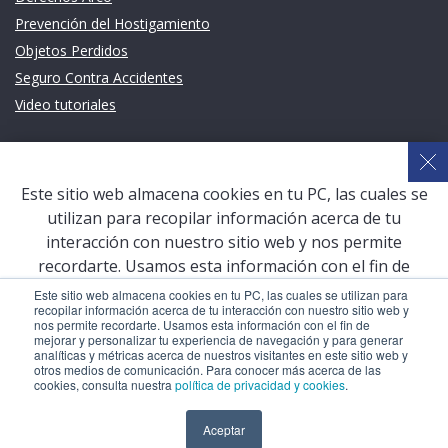
Prevención del Hostigamiento
Objetos Perdidos
Seguro Contra Accidentes
Video tutoriales
Links de intéres
Planeamiento Estratégico y Gestión de Calidad
Este sitio web almacena cookies en tu PC, las cuales se
Sistema de Gestión Académica (SGA)
utilizan para recopilar información acerca de tu
Defensoría Universitaria
interacción con nuestro sitio web y nos permite
Terceros vinculados
recordarte. Usamos esta información con el fin de
mejorar y personalizar tu experiencia de navegación y
San Pablo Mail
Este sitio web almacena cookies en tu PC, las cuales se utilizan para
recopilar información acerca de tu interacción con nuestro sitio web y
para generar analíticas y métricas acerca de nuestros
Aula Virtual Pregrado
nos permite recordarte. Usamos esta información con el fin de
visitantes en este sitio web y otros medios de
mejorar y personalizar tu experiencia de navegación y para generar
Aula Virtual Postgrado
analíticas y métricas acerca de nuestros visitantes en este sitio web y
comunicación. Para conocer más acerca de las cookies,
otros medios de comunicación. Para conocer más acerca de las
consulta nuestra
política de privacidad y cookies
.
cookies, consulta nuestra
política de privacidad y cookies
.
COPYRIGHT © 2026 Universidad Católica San Pablo – RUC:
Aceptar
Aceptar
20327998413