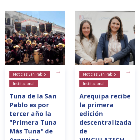
Noticias San Pablo
Noticias San Pablo
Institucional
Institucional
Tuna de la San
Arequipa recibe
Pablo es por
la primera
tercer año la
edición
"Primera Tuna
descentralizada
Más Tuna" de
de
Arequipa
VINCULATECH