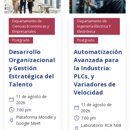
Departamento de
Departamento de
Ciencias Económicas y
Ingeniería Eléctrica Y
Empresariales
Electrónica
Postgrado
Postgrado
Desarrollo
Automatización
Organizacional
Avanzada para
y Gestión
la Industria:
Estratégica del
PLCs, y
Talento
Variadores de
Velocidad
11 de agosto de
2026
11 de agosto de
7:00 pm
2026
Plataforma Moodle y
7:00 pm
Google Meet
Laboratorio RCA N08