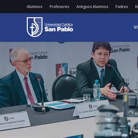
Alumnos
Profesores
Antiguos Alumnos
Padres
E
V