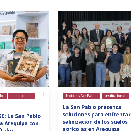
lo
Institucional
Noticias San Pablo
Institucional
La San Pablo presenta
soluciones para enfrentar
26: La San Pablo
salinización de los suelos
a Arequipa con
agrícolas en Arequipa
ítulos