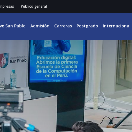
mpresas
Público general
ive San Pablo
Admisión
Carreras
Postgrado
Internacional