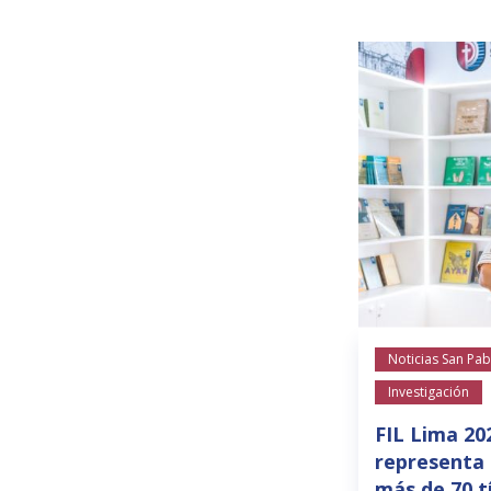
Noticias San Pab
Investigación
FIL Lima 20
representa 
más de 70 t