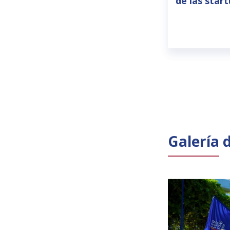
de las star
Galería 