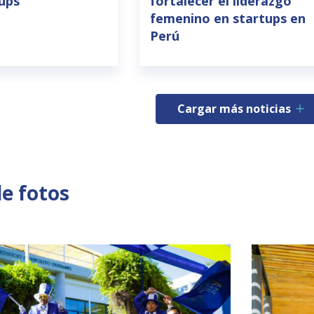
tups
fortalecer el liderazgo
femenino en startups en
Perú
Cargar más noticias
de fotos