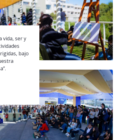
 vida, ser y
tividades
rigidas, bajo
uestra
a”.