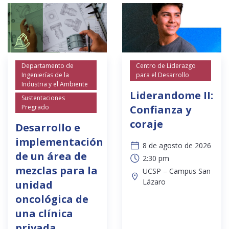
Departamento de
Centro de Liderazgo
Ingenierías de la
para el Desarrollo
Industria y el Ambiente
Liderandome II:
Sustentaciones
Pregrado
Confianza y
coraje
Desarrollo e
implementación
8 de agosto de 2026
de un área de
2:30 pm
mezclas para la
UCSP – Campus San
Lázaro
unidad
oncológica de
una clínica
privada