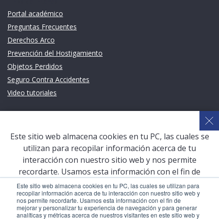
Links de intéres
Portal académico
Preguntas Frecuentes
Derechos Arco
Prevención del Hostigamiento
Objetos Perdidos
Seguro Contra Accidentes
Video tutoriales
Links de intéres
Planeamiento Estratégico y Gestión de Calidad
Este sitio web almacena cookies en tu PC, las cuales se
Sistema de Gestión Académica (SGA)
utilizan para recopilar información acerca de tu
Defensoría Universitaria
interacción con nuestro sitio web y nos permite
Terceros vinculados
recordarte. Usamos esta información con el fin de
mejorar y personalizar tu experiencia de navegación y
San Pablo Mail
Este sitio web almacena cookies en tu PC, las cuales se utilizan para
recopilar información acerca de tu interacción con nuestro sitio web y
para generar analíticas y métricas acerca de nuestros
Aula Virtual Pregrado
nos permite recordarte. Usamos esta información con el fin de
visitantes en este sitio web y otros medios de
mejorar y personalizar tu experiencia de navegación y para generar
Aula Virtual Postgrado
analíticas y métricas acerca de nuestros visitantes en este sitio web y
comunicación. Para conocer más acerca de las cookies,