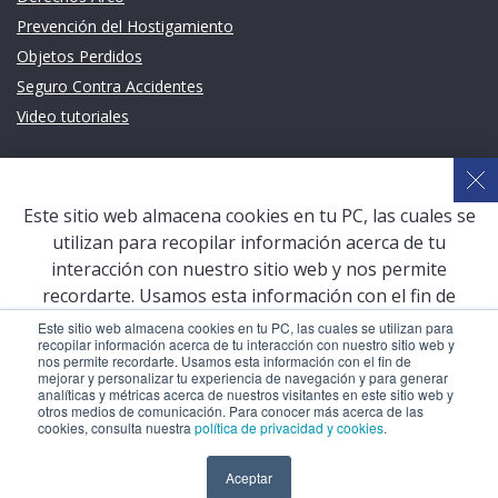
Prevención del Hostigamiento
Objetos Perdidos
Seguro Contra Accidentes
Video tutoriales
Links de intéres
Planeamiento Estratégico y Gestión de Calidad
Este sitio web almacena cookies en tu PC, las cuales se
Sistema de Gestión Académica (SGA)
utilizan para recopilar información acerca de tu
Defensoría Universitaria
interacción con nuestro sitio web y nos permite
Terceros vinculados
recordarte. Usamos esta información con el fin de
mejorar y personalizar tu experiencia de navegación y
San Pablo Mail
Este sitio web almacena cookies en tu PC, las cuales se utilizan para
recopilar información acerca de tu interacción con nuestro sitio web y
para generar analíticas y métricas acerca de nuestros
Aula Virtual Pregrado
nos permite recordarte. Usamos esta información con el fin de
visitantes en este sitio web y otros medios de
mejorar y personalizar tu experiencia de navegación y para generar
Aula Virtual Postgrado
analíticas y métricas acerca de nuestros visitantes en este sitio web y
comunicación. Para conocer más acerca de las cookies,
otros medios de comunicación. Para conocer más acerca de las
consulta nuestra
política de privacidad y cookies
.
cookies, consulta nuestra
política de privacidad y cookies
.
COPYRIGHT © 2026 Universidad Católica San Pablo – RUC:
Aceptar
Aceptar
20327998413