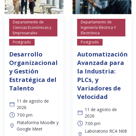
Departamento de
Departamento de
Ciencias Económicas y
Ingeniería Eléctrica Y
Empresariales
Electrónica
Postgrado
Postgrado
Desarrollo
Automatización
Organizacional
Avanzada para
y Gestión
la Industria:
Estratégica del
PLCs, y
Talento
Variadores de
Velocidad
11 de agosto de
2026
11 de agosto de
7:00 pm
2026
Plataforma Moodle y
7:00 pm
Google Meet
Laboratorio RCA N08