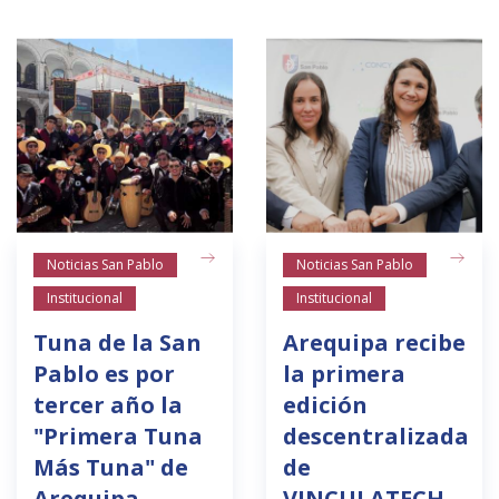
Noticias San Pablo
Noticias San Pablo
Institucional
Institucional
Tuna de la San
Arequipa recibe
Pablo es por
la primera
tercer año la
edición
"Primera Tuna
descentralizada
Más Tuna" de
de
Arequipa
VINCULATECH