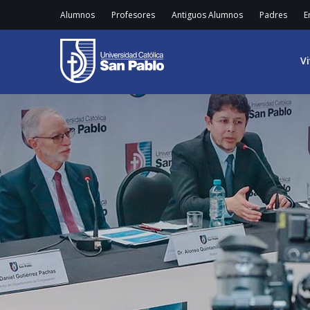
Alumnos
Profesores
Antiguos Alumnos
Padres
E
V