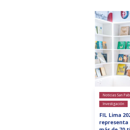
Noticias San Pab
Investigación
FIL Lima 20
representa 
más de 70 t