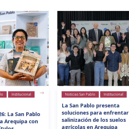
lo
Institucional
Noticias San Pablo
Institucional
La San Pablo presenta
soluciones para enfrentar
26: La San Pablo
salinización de los suelos
a Arequipa con
agrícolas en Arequipa
ítulos