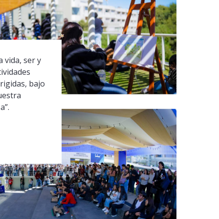
 vida, ser y
tividades
rigidas, bajo
uestra
a”.