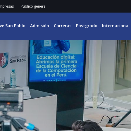
mpresas
Público general
ive San Pablo
Admisión
Carreras
Postgrado
Internacional