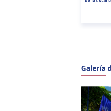
de las star
Galería 