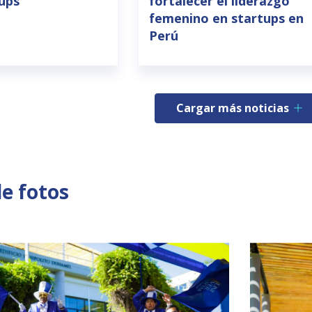
tups
fortalecer el liderazgo
femenino en startups en
Perú
Cargar más noticias
de fotos