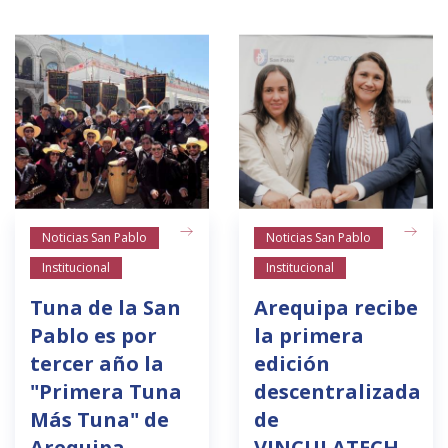
Noticias San Pablo
Noticias San Pablo
Institucional
Institucional
Tuna de la San
Arequipa recibe
Pablo es por
la primera
tercer año la
edición
"Primera Tuna
descentralizada
Más Tuna" de
de
Arequipa
VINCULATECH