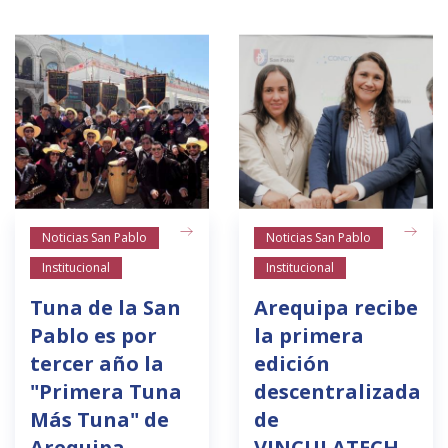
Noticias San Pablo
Noticias San Pablo
Institucional
Institucional
Tuna de la San
Arequipa recibe
Pablo es por
la primera
tercer año la
edición
"Primera Tuna
descentralizada
Más Tuna" de
de
Arequipa
VINCULATECH