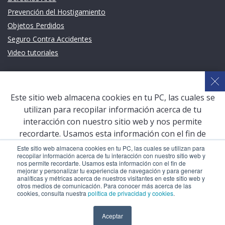
Prevención del Hostigamiento
Objetos Perdidos
Seguro Contra Accidentes
Video tutoriales
Links de intéres
Planeamiento Estratégico y Gestión de Calidad
Este sitio web almacena cookies en tu PC, las cuales se
Sistema de Gestión Académica (SGA)
utilizan para recopilar información acerca de tu
Defensoría Universitaria
interacción con nuestro sitio web y nos permite
Terceros vinculados
recordarte. Usamos esta información con el fin de
mejorar y personalizar tu experiencia de navegación y
San Pablo Mail
Este sitio web almacena cookies en tu PC, las cuales se utilizan para
recopilar información acerca de tu interacción con nuestro sitio web y
para generar analíticas y métricas acerca de nuestros
Aula Virtual Pregrado
nos permite recordarte. Usamos esta información con el fin de
visitantes en este sitio web y otros medios de
mejorar y personalizar tu experiencia de navegación y para generar
Aula Virtual Postgrado
analíticas y métricas acerca de nuestros visitantes en este sitio web y
comunicación. Para conocer más acerca de las cookies,
otros medios de comunicación. Para conocer más acerca de las
consulta nuestra
política de privacidad y cookies
.
cookies, consulta nuestra
política de privacidad y cookies
.
COPYRIGHT © 2026 Universidad Católica San Pablo – RUC:
Aceptar
Aceptar
20327998413