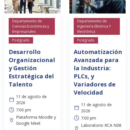
Departamento de
Departamento de
Ciencias Económicas y
Ingeniería Eléctrica Y
Empresariales
Electrónica
Postgrado
Postgrado
Desarrollo
Automatización
Organizacional
Avanzada para
y Gestión
la Industria:
Estratégica del
PLCs, y
Talento
Variadores de
Velocidad
11 de agosto de
2026
11 de agosto de
7:00 pm
2026
Plataforma Moodle y
7:00 pm
Google Meet
Laboratorio RCA N08