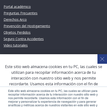
Links de intéres
Portal académico
Preguntas Frecuentes
Derechos Arco
Prevención del Hostigamiento
Objetos Perdidos
Seguro Contra Accidentes
Video tutoriales
Links de intéres
Planeamiento Estratégico y Gestión de Calidad
Este sitio web almacena cookies en tu PC, las cuales se
Sistema de Gestión Académica (SGA)
utilizan para recopilar información acerca de tu
Defensoría Universitaria
interacción con nuestro sitio web y nos permite
Terceros vinculados
recordarte. Usamos esta información con el fin de
mejorar y personalizar tu experiencia de navegación y
San Pablo Mail
Este sitio web almacena cookies en tu PC, las cuales se utilizan para
recopilar información acerca de tu interacción con nuestro sitio web y
para generar analíticas y métricas acerca de nuestros
Aula Virtual Pregrado
nos permite recordarte. Usamos esta información con el fin de
visitantes en este sitio web y otros medios de
mejorar y personalizar tu experiencia de navegación y para generar
Aula Virtual Postgrado
analíticas y métricas acerca de nuestros visitantes en este sitio web y
comunicación. Para conocer más acerca de las cookies,