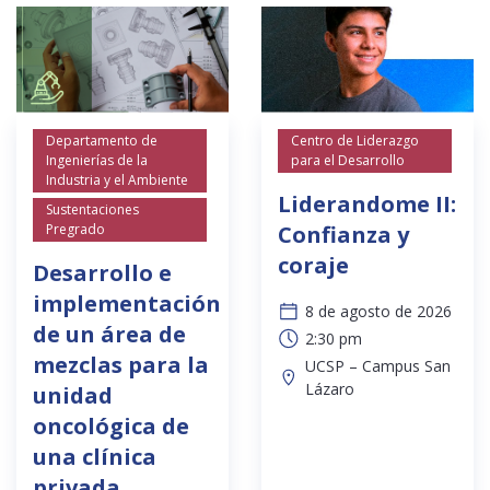
Departamento de
Centro de Liderazgo
Ingenierías de la
para el Desarrollo
Industria y el Ambiente
Liderandome II:
Sustentaciones
Pregrado
Confianza y
coraje
Desarrollo e
implementación
8 de agosto de 2026
de un área de
2:30 pm
mezclas para la
UCSP – Campus San
Lázaro
unidad
oncológica de
una clínica
privada