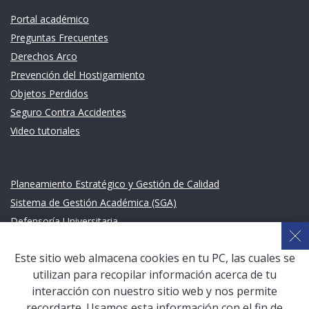
Links de intéres
Portal académico
Preguntas Frecuentes
Derechos Arco
Prevención del Hostigamiento
Objetos Perdidos
Seguro Contra Accidentes
Video tutoriales
Links de intéres
Planeamiento Estratégico y Gestión de Calidad
Sistema de Gestión Académica (SGA)
Defensoría Universitaria
Terceros vinculados
Este sitio web almacena cookies en tu PC, las cuales se
San Pablo Mail
utilizan para recopilar información acerca de tu
Aula Virtual Pregrado
interacción con nuestro sitio web y nos permite
Aula Virtual Postgrado
recordarte. Usamos esta información con el fin de