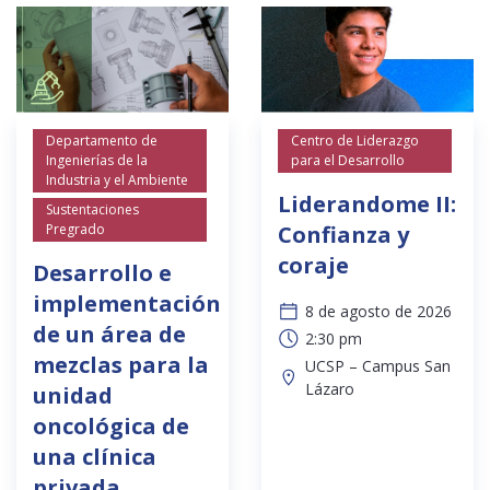
Departamento de
Centro de Liderazgo
Ingenierías de la
para el Desarrollo
Industria y el Ambiente
Liderandome II:
Sustentaciones
Pregrado
Confianza y
coraje
Desarrollo e
implementación
8 de agosto de 2026
de un área de
2:30 pm
mezclas para la
UCSP – Campus San
Lázaro
unidad
oncológica de
una clínica
privada