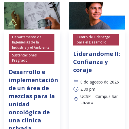
Departamento de
Centro de Liderazgo
Ingenierías de la
para el Desarrollo
Industria y el Ambiente
Liderandome II:
Sustentaciones
Pregrado
Confianza y
coraje
Desarrollo e
implementación
8 de agosto de 2026
de un área de
2:30 pm
mezclas para la
UCSP – Campus San
Lázaro
unidad
oncológica de
una clínica
privada