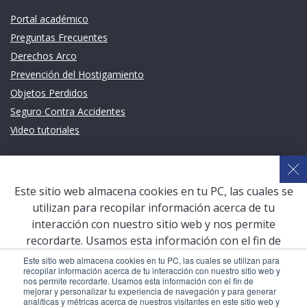
Links de intéres
Portal académico
Preguntas Frecuentes
Derechos Arco
Prevención del Hostigamiento
Objetos Perdidos
Seguro Contra Accidentes
Video tutoriales
Links de intéres
Planeamiento Estratégico y Gestión de Calidad
Este sitio web almacena cookies en tu PC, las cuales se
Sistema de Gestión Académica (SGA)
utilizan para recopilar información acerca de tu
Defensoría Universitaria
interacción con nuestro sitio web y nos permite
Terceros vinculados
recordarte. Usamos esta información con el fin de
mejorar y personalizar tu experiencia de navegación y
San Pablo Mail
Este sitio web almacena cookies en tu PC, las cuales se utilizan para
recopilar información acerca de tu interacción con nuestro sitio web y
para generar analíticas y métricas acerca de nuestros
Aula Virtual Pregrado
nos permite recordarte. Usamos esta información con el fin de
visitantes en este sitio web y otros medios de
mejorar y personalizar tu experiencia de navegación y para generar
Aula Virtual Postgrado
analíticas y métricas acerca de nuestros visitantes en este sitio web y
comunicación. Para conocer más acerca de las cookies,