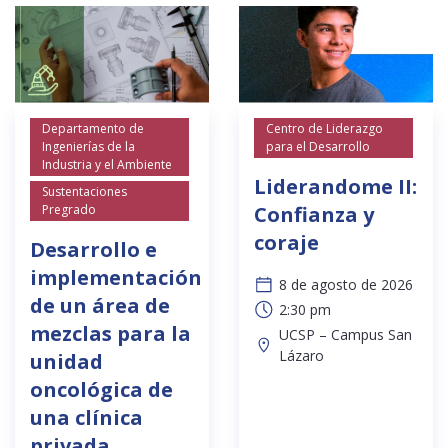
Departamento de
Centro de Liderazgo
Ingenierías de la
para el Desarrollo
Industria y el Ambiente
Liderandome II:
Sustentaciones
Pregrado
Confianza y
coraje
Desarrollo e
implementación
8 de agosto de 2026
de un área de
2:30 pm
mezclas para la
UCSP – Campus San
Lázaro
unidad
oncológica de
una clínica
privada