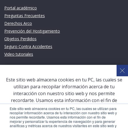
Links de intéres
Portal académico
Preguntas Frecuentes
Derechos Arco
Prevención del Hostigamiento
Objetos Perdidos
Seguro Contra Accidentes
Video tutoriales
Links de intéres
Planeamiento Estratégico y Gestión de Calidad
Este sitio web almacena cookies en tu PC, las cuales se
Sistema de Gestión Académica (SGA)
utilizan para recopilar información acerca de tu
Defensoría Universitaria
interacción con nuestro sitio web y nos permite
Terceros vinculados
recordarte. Usamos esta información con el fin de
mejorar y personalizar tu experiencia de navegación y
San Pablo Mail
Este sitio web almacena cookies en tu PC, las cuales se utilizan para
recopilar información acerca de tu interacción con nuestro sitio web y
para generar analíticas y métricas acerca de nuestros
Aula Virtual Pregrado
nos permite recordarte. Usamos esta información con el fin de
visitantes en este sitio web y otros medios de
mejorar y personalizar tu experiencia de navegación y para generar
Aula Virtual Postgrado
analíticas y métricas acerca de nuestros visitantes en este sitio web y
comunicación. Para conocer más acerca de las cookies,