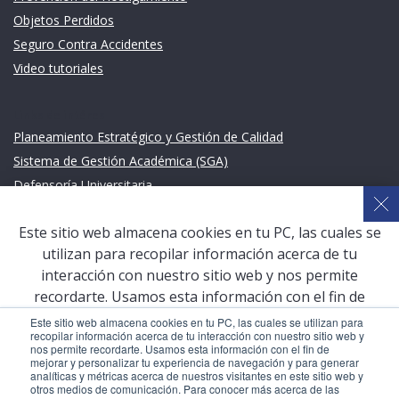
Objetos Perdidos
Seguro Contra Accidentes
Video tutoriales
Links de intéres
Planeamiento Estratégico y Gestión de Calidad
Sistema de Gestión Académica (SGA)
Defensoría Universitaria
Terceros vinculados
Este sitio web almacena cookies en tu PC, las cuales se
San Pablo Mail
utilizan para recopilar información acerca de tu
Aula Virtual Pregrado
interacción con nuestro sitio web y nos permite
Aula Virtual Postgrado
recordarte. Usamos esta información con el fin de
mejorar y personalizar tu experiencia de navegación y
Este sitio web almacena cookies en tu PC, las cuales se utilizan para
recopilar información acerca de tu interacción con nuestro sitio web y
para generar analíticas y métricas acerca de nuestros
nos permite recordarte. Usamos esta información con el fin de
COPYRIGHT © 2026 Universidad Católica San Pablo – RUC:
visitantes en este sitio web y otros medios de
mejorar y personalizar tu experiencia de navegación y para generar
20327998413
analíticas y métricas acerca de nuestros visitantes en este sitio web y
comunicación. Para conocer más acerca de las cookies,
otros medios de comunicación. Para conocer más acerca de las