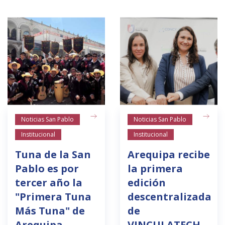
Noticias San Pablo
Noticias San Pablo
Institucional
Institucional
Tuna de la San
Arequipa recibe
Pablo es por
la primera
tercer año la
edición
"Primera Tuna
descentralizada
Más Tuna" de
de
Arequipa
VINCULATECH