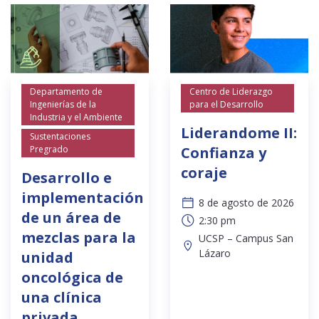
Departamento de
Centro de Liderazgo
Ingenierías de la
para el Desarrollo
Industria y el Ambiente
Liderandome II:
Sustentaciones
Pregrado
Confianza y
coraje
Desarrollo e
implementación
8 de agosto de 2026
de un área de
2:30 pm
mezclas para la
UCSP – Campus San
Lázaro
unidad
oncológica de
una clínica
privada