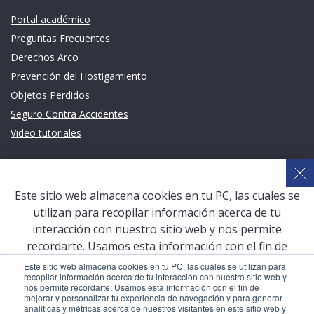
Links de intéres
Portal académico
Preguntas Frecuentes
Derechos Arco
Prevención del Hostigamiento
Objetos Perdidos
Seguro Contra Accidentes
Video tutoriales
Links de intéres
Planeamiento Estratégico y Gestión de Calidad
Este sitio web almacena cookies en tu PC, las cuales se
Sistema de Gestión Académica (SGA)
utilizan para recopilar información acerca de tu
Defensoría Universitaria
interacción con nuestro sitio web y nos permite
Terceros vinculados
recordarte. Usamos esta información con el fin de
mejorar y personalizar tu experiencia de navegación y
San Pablo Mail
Este sitio web almacena cookies en tu PC, las cuales se utilizan para
recopilar información acerca de tu interacción con nuestro sitio web y
para generar analíticas y métricas acerca de nuestros
Aula Virtual Pregrado
nos permite recordarte. Usamos esta información con el fin de
visitantes en este sitio web y otros medios de
mejorar y personalizar tu experiencia de navegación y para generar
Aula Virtual Postgrado
analíticas y métricas acerca de nuestros visitantes en este sitio web y
comunicación. Para conocer más acerca de las cookies,