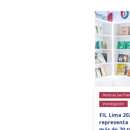
Noticias San Pab
Investigación
FIL Lima 20
representa 
más de 70 t