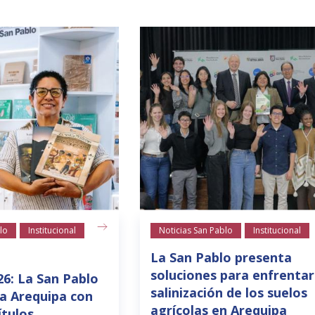
lo
Institucional
Noticias San Pablo
Institucional
La San Pablo presenta
soluciones para enfrentar
26: La San Pablo
salinización de los suelos
a Arequipa con
agrícolas en Arequipa
ítulos