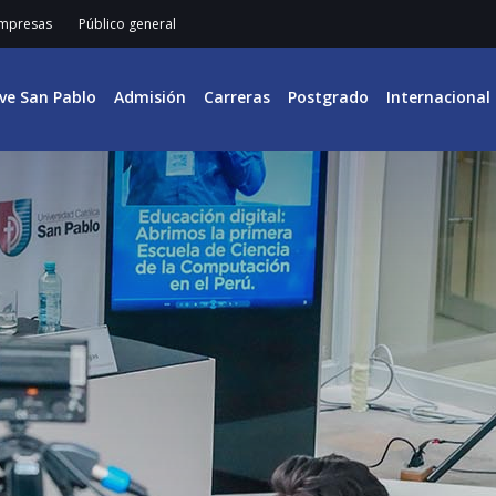
mpresas
Público general
ive San Pablo
Admisión
Carreras
Postgrado
Internacional