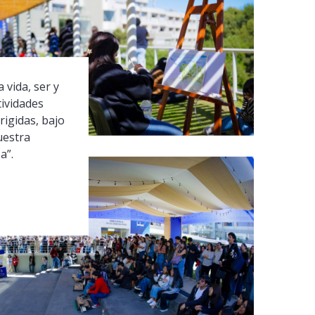
 vida, ser y
tividades
rigidas, bajo
uestra
a”.