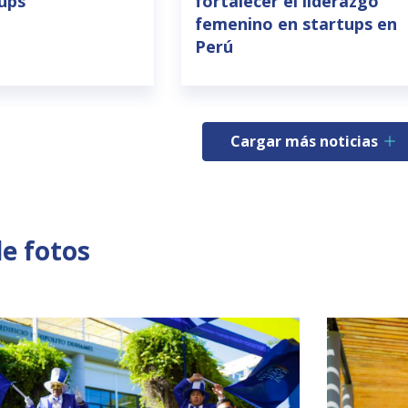
tups
fortalecer el liderazgo
femenino en startups en
Perú
Cargar más noticias
de fotos