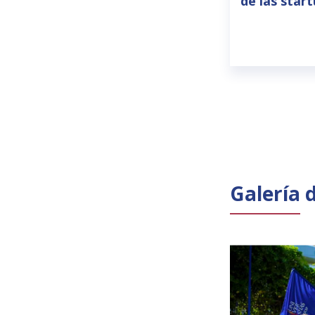
de las star
Galería 