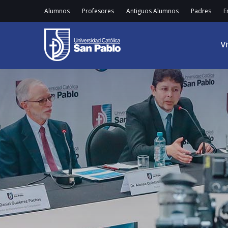
Alumnos
Profesores
Antiguos Alumnos
Padres
E
V