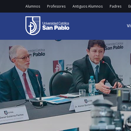
Alumnos
Profesores
Antiguos Alumnos
Padres
E
V