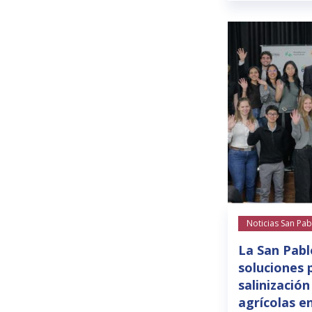
Noticias San Pab
La San Pabl
soluciones 
salinización
agrícolas e