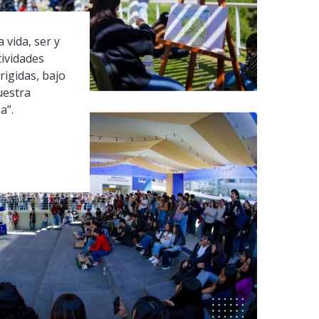
 vida, ser y
tividades
rigidas, bajo
uestra
a”.