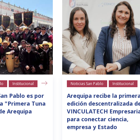
lo
Institucional
Noticias San Pablo
Institucional
San Pablo es por
Arequipa recibe la primer
la "Primera Tuna
edición descentralizada d
de Arequipa
VINCULATECH Empresaria
para conectar ciencia,
empresa y Estado