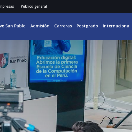
mpresas
Público general
ive San Pablo
Admisión
Carreras
Postgrado
Internacional