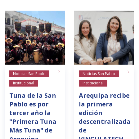
Noticias San Pablo
Noticias San Pablo
Institucional
Institucional
Tuna de la San
Arequipa recibe
Pablo es por
la primera
tercer año la
edición
"Primera Tuna
descentralizada
Más Tuna" de
de
Arequipa
VINCULATECH