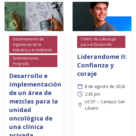
Departamento de
Centro de Liderazgo
Ingenierías de la
para el Desarrollo
Industria y el Ambiente
Liderandome II:
Sustentaciones
Pregrado
Confianza y
coraje
Desarrollo e
implementación
8 de agosto de 2026
de un área de
2:30 pm
mezclas para la
UCSP – Campus San
Lázaro
unidad
oncológica de
una clínica
privada