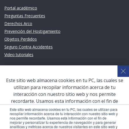
Links de intéres
Portal académico
Preguntas Frecuentes
Derechos Arco
Prevención del Hostigamiento
Objetos Perdidos
Seguro Contra Accidentes
Video tutoriales
Links de intéres
Planeamiento Estratégico y Gestión de Calidad
Este sitio web almacena cookies en tu PC, las cuales se
Sistema de Gestión Académica (SGA)
utilizan para recopilar información acerca de tu
Defensoría Universitaria
interacción con nuestro sitio web y nos permite
Terceros vinculados
recordarte. Usamos esta información con el fin de
mejorar y personalizar tu experiencia de navegación y
San Pablo Mail
Este sitio web almacena cookies en tu PC, las cuales se utilizan para
recopilar información acerca de tu interacción con nuestro sitio web y
para generar analíticas y métricas acerca de nuestros
Aula Virtual Pregrado
nos permite recordarte. Usamos esta información con el fin de
visitantes en este sitio web y otros medios de
mejorar y personalizar tu experiencia de navegación y para generar
Aula Virtual Postgrado
analíticas y métricas acerca de nuestros visitantes en este sitio web y
comunicación. Para conocer más acerca de las cookies,