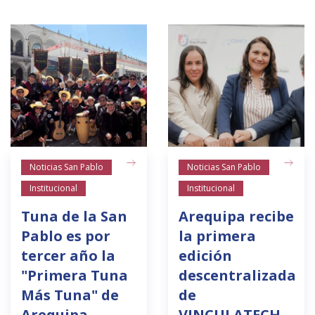
Noticias San Pablo
Noticias San Pablo
Institucional
Institucional
Tuna de la San
Arequipa recibe
Pablo es por
la primera
tercer año la
edición
"Primera Tuna
descentralizada
Más Tuna" de
de
Arequipa
VINCULATECH