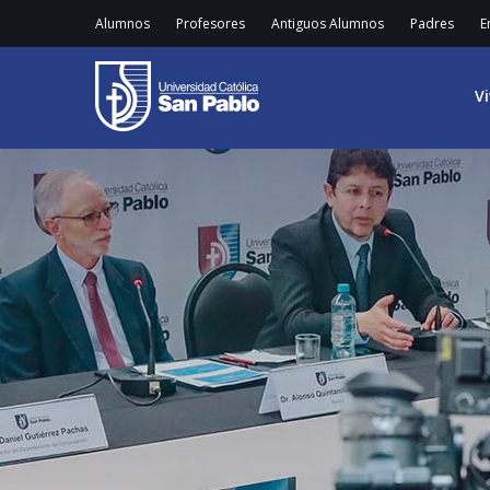
Alumnos
Profesores
Antiguos Alumnos
Padres
E
V