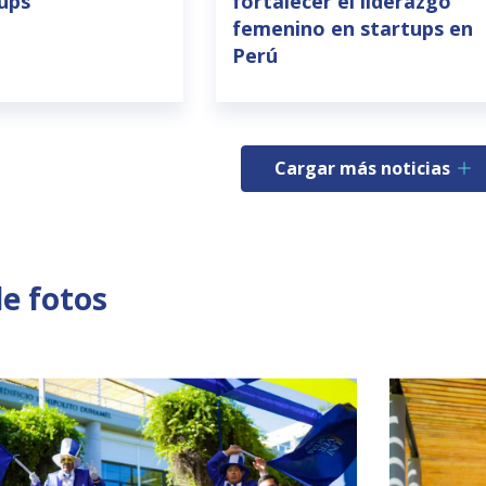
tups
fortalecer el liderazgo
femenino en startups en
Perú
Cargar más noticias
de fotos