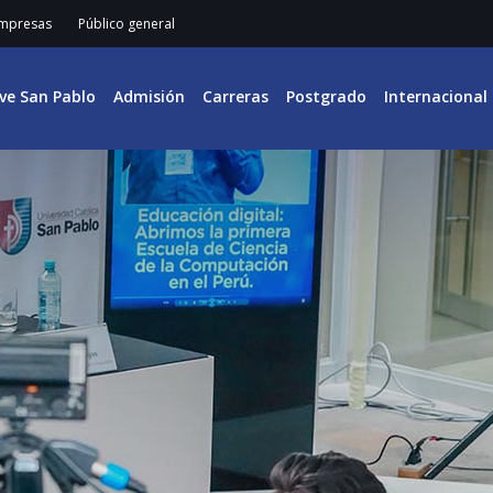
mpresas
Público general
ive San Pablo
Admisión
Carreras
Postgrado
Internacional