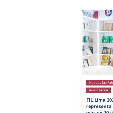
Noticias San Pab
Investigación
FIL Lima 20
representa 
más de 70 t