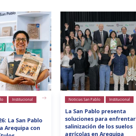
lo
Institucional
Noticias San Pablo
Institucional
La San Pablo presenta
soluciones para enfrentar
26: La San Pablo
salinización de los suelos
a Arequipa con
agrícolas en Arequipa
ítulos