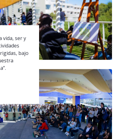
 vida, ser y
tividades
rigidas, bajo
uestra
a”.