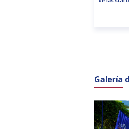
de las star
Galería 