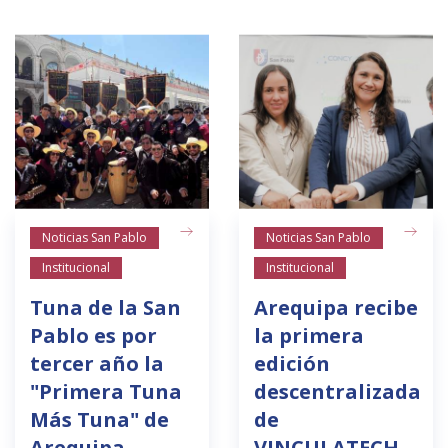
Noticias San Pablo
Noticias San Pablo
Institucional
Institucional
Tuna de la San
Arequipa recibe
Pablo es por
la primera
tercer año la
edición
"Primera Tuna
descentralizada
Más Tuna" de
de
Arequipa
VINCULATECH