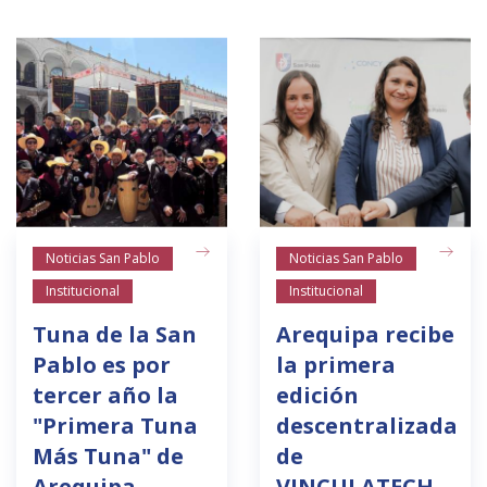
Noticias San Pablo
Noticias San Pablo
Institucional
Institucional
Tuna de la San
Arequipa recibe
Pablo es por
la primera
tercer año la
edición
"Primera Tuna
descentralizada
Más Tuna" de
de
Arequipa
VINCULATECH