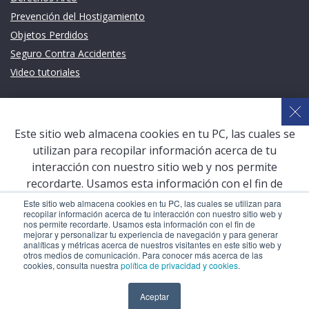
Prevención del Hostigamiento
Objetos Perdidos
Seguro Contra Accidentes
Video tutoriales
Links de intéres
Planeamiento Estratégico y Gestión de Calidad
Este sitio web almacena cookies en tu PC, las cuales se
Sistema de Gestión Académica (SGA)
utilizan para recopilar información acerca de tu
Defensoría Universitaria
interacción con nuestro sitio web y nos permite
Terceros vinculados
recordarte. Usamos esta información con el fin de
mejorar y personalizar tu experiencia de navegación y
San Pablo Mail
Este sitio web almacena cookies en tu PC, las cuales se utilizan para
recopilar información acerca de tu interacción con nuestro sitio web y
para generar analíticas y métricas acerca de nuestros
Aula Virtual Pregrado
nos permite recordarte. Usamos esta información con el fin de
visitantes en este sitio web y otros medios de
mejorar y personalizar tu experiencia de navegación y para generar
Aula Virtual Postgrado
analíticas y métricas acerca de nuestros visitantes en este sitio web y
comunicación. Para conocer más acerca de las cookies,
otros medios de comunicación. Para conocer más acerca de las
consulta nuestra
política de privacidad y cookies
.
cookies, consulta nuestra
política de privacidad y cookies
.
COPYRIGHT © 2026 Universidad Católica San Pablo – RUC:
Aceptar
Aceptar
20327998413