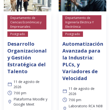
Departamento de
Departamento de
Ciencias Económicas y
Ingeniería Eléctrica Y
Empresariales
Electrónica
Postgrado
Postgrado
Desarrollo
Automatización
Organizacional
Avanzada para
y Gestión
la Industria:
Estratégica del
PLCs, y
Talento
Variadores de
Velocidad
11 de agosto de
2026
11 de agosto de
7:00 pm
2026
Plataforma Moodle y
7:00 pm
Google Meet
Laboratorio RCA N08