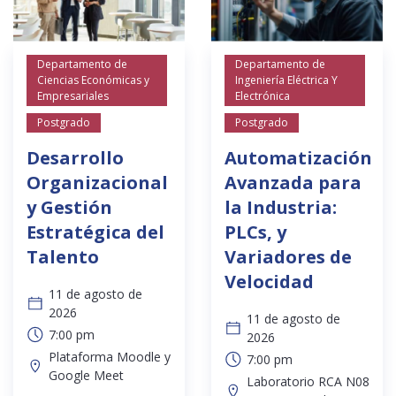
Departamento de
Departamento de
Ciencias Económicas y
Ingeniería Eléctrica Y
Empresariales
Electrónica
Postgrado
Postgrado
Desarrollo
Automatización
Organizacional
Avanzada para
y Gestión
la Industria:
Estratégica del
PLCs, y
Talento
Variadores de
Velocidad
11 de agosto de
2026
11 de agosto de
7:00 pm
2026
Plataforma Moodle y
7:00 pm
Google Meet
Laboratorio RCA N08