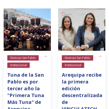
Noticias San Pablo
Noticias San Pablo
Institucional
Institucional
Tuna de la San
Arequipa recibe
Pablo es por
la primera
tercer año la
edición
"Primera Tuna
descentralizada
Más Tuna" de
de
Arequipa
VINCULATECH