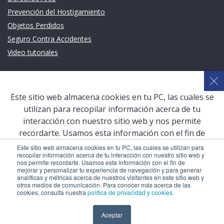
Prevención del Hostigamiento
Objetos Perdidos
Seguro Contra Accidentes
Video tutoriales
Links de intéres
Planeamiento Estratégico y Gestión de Calidad
Este sitio web almacena cookies en tu PC, las cuales se
Sistema de Gestión Académica (SGA)
utilizan para recopilar información acerca de tu
Defensoría Universitaria
interacción con nuestro sitio web y nos permite
Terceros vinculados
recordarte. Usamos esta información con el fin de
mejorar y personalizar tu experiencia de navegación y
San Pablo Mail
Este sitio web almacena cookies en tu PC, las cuales se utilizan para
recopilar información acerca de tu interacción con nuestro sitio web y
para generar analíticas y métricas acerca de nuestros
Aula Virtual Pregrado
nos permite recordarte. Usamos esta información con el fin de
visitantes en este sitio web y otros medios de
mejorar y personalizar tu experiencia de navegación y para generar
Aula Virtual Postgrado
analíticas y métricas acerca de nuestros visitantes en este sitio web y
comunicación. Para conocer más acerca de las cookies,
otros medios de comunicación. Para conocer más acerca de las
consulta nuestra
política de privacidad y cookies
.
cookies, consulta nuestra
política de privacidad y cookies
.
COPYRIGHT © 2026 Universidad Católica San Pablo – RUC:
Aceptar
Aceptar
20327998413