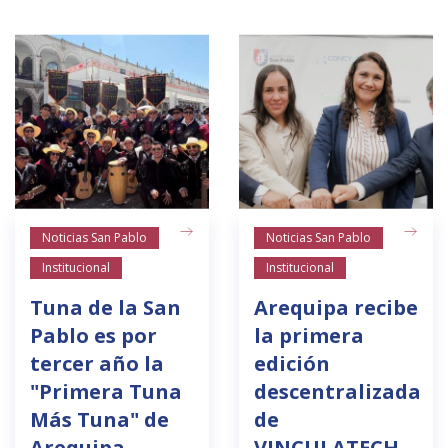
Noticias San Pablo
Noticias San Pablo
Institucional
Institucional
Tuna de la San
Arequipa recibe
Pablo es por
la primera
tercer año la
edición
"Primera Tuna
descentralizada
Más Tuna" de
de
Arequipa
VINCULATECH