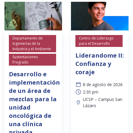
Departamento de
Centro de Liderazgo
Ingenierías de la
para el Desarrollo
Industria y el Ambiente
Liderandome II:
Sustentaciones
Pregrado
Confianza y
coraje
Desarrollo e
implementación
8 de agosto de 2026
de un área de
2:30 pm
mezclas para la
UCSP – Campus San
Lázaro
unidad
oncológica de
una clínica
privada