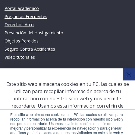
Links de intéres
Portal académico
Preguntas Frecuentes
Derechos Arco
Prevención del Hostigamiento
Objetos Perdidos
Seguro Contra Accidentes
Video tutoriales
Links de intéres
Planeamiento Estratégico y Gestión de Calidad
Este sitio web almacena cookies en tu PC, las cuales se
Sistema de Gestión Académica (SGA)
utilizan para recopilar información acerca de tu
Defensoría Universitaria
interacción con nuestro sitio web y nos permite
Terceros vinculados
recordarte. Usamos esta información con el fin de
mejorar y personalizar tu experiencia de navegación y
San Pablo Mail
Este sitio web almacena cookies en tu PC, las cuales se utilizan para
recopilar información acerca de tu interacción con nuestro sitio web y
para generar analíticas y métricas acerca de nuestros
Aula Virtual Pregrado
nos permite recordarte. Usamos esta información con el fin de
visitantes en este sitio web y otros medios de
mejorar y personalizar tu experiencia de navegación y para generar
Aula Virtual Postgrado
analíticas y métricas acerca de nuestros visitantes en este sitio web y
comunicación. Para conocer más acerca de las cookies,