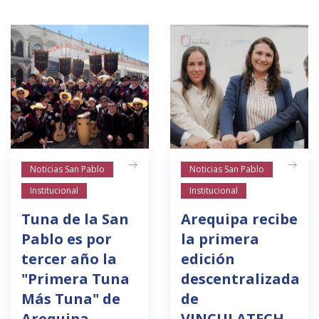
Noticias San Pablo
Noticias San Pablo
Institucional
Institucional
Tuna de la San
Arequipa recibe
Pablo es por
la primera
tercer año la
edición
"Primera Tuna
descentralizada
Más Tuna" de
de
Arequipa
VINCULATECH