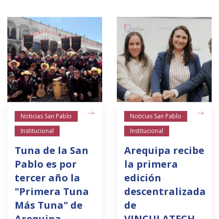
Noticias San Pablo
Noticias San Pablo
Institucional
Institucional
Tuna de la San
Arequipa recibe
Pablo es por
la primera
tercer año la
edición
"Primera Tuna
descentralizada
Más Tuna" de
de
Arequipa
VINCULATECH