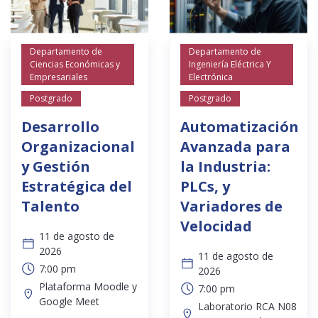
Departamento de
Departamento de
Ciencias Económicas y
Ingeniería Eléctrica Y
Empresariales
Electrónica
Postgrado
Postgrado
Desarrollo
Automatización
Organizacional
Avanzada para
y Gestión
la Industria:
Estratégica del
PLCs, y
Talento
Variadores de
Velocidad
11 de agosto de
2026
11 de agosto de
7:00 pm
2026
Plataforma Moodle y
7:00 pm
Google Meet
Laboratorio RCA N08