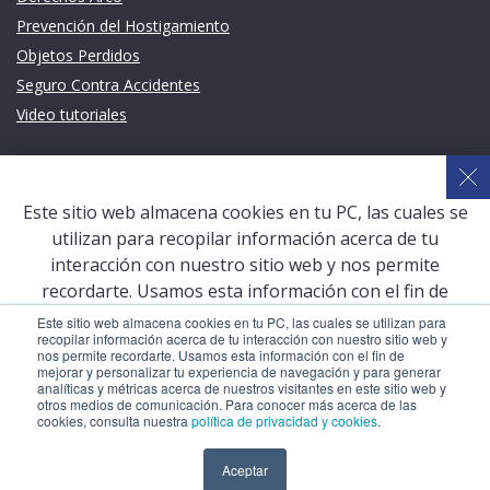
Prevención del Hostigamiento
Objetos Perdidos
Seguro Contra Accidentes
Video tutoriales
Links de intéres
Planeamiento Estratégico y Gestión de Calidad
Este sitio web almacena cookies en tu PC, las cuales se
Sistema de Gestión Académica (SGA)
utilizan para recopilar información acerca de tu
Defensoría Universitaria
interacción con nuestro sitio web y nos permite
Terceros vinculados
recordarte. Usamos esta información con el fin de
mejorar y personalizar tu experiencia de navegación y
San Pablo Mail
Este sitio web almacena cookies en tu PC, las cuales se utilizan para
recopilar información acerca de tu interacción con nuestro sitio web y
para generar analíticas y métricas acerca de nuestros
Aula Virtual Pregrado
nos permite recordarte. Usamos esta información con el fin de
visitantes en este sitio web y otros medios de
mejorar y personalizar tu experiencia de navegación y para generar
Aula Virtual Postgrado
analíticas y métricas acerca de nuestros visitantes en este sitio web y
comunicación. Para conocer más acerca de las cookies,
otros medios de comunicación. Para conocer más acerca de las
consulta nuestra
política de privacidad y cookies
.
cookies, consulta nuestra
política de privacidad y cookies
.
COPYRIGHT © 2026 Universidad Católica San Pablo – RUC:
Aceptar
Aceptar
20327998413