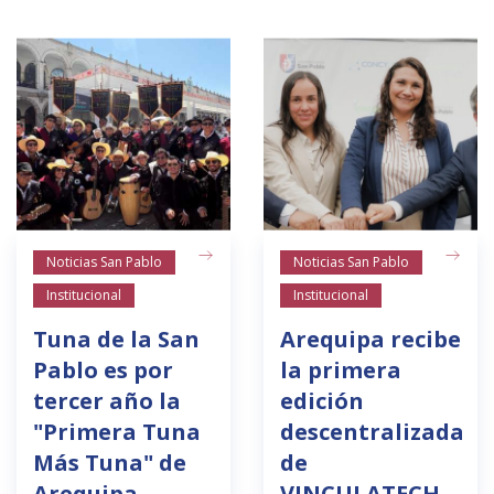
Noticias San Pablo
Noticias San Pablo
Institucional
Institucional
Tuna de la San
Arequipa recibe
Pablo es por
la primera
tercer año la
edición
"Primera Tuna
descentralizada
Más Tuna" de
de
Arequipa
VINCULATECH