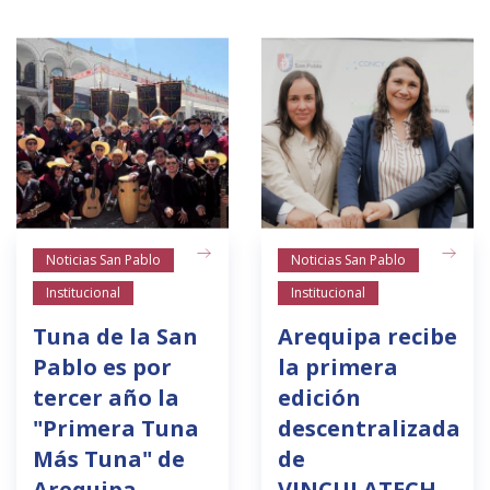
Noticias San Pablo
Noticias San Pablo
Institucional
Institucional
Tuna de la San
Arequipa recibe
Pablo es por
la primera
tercer año la
edición
"Primera Tuna
descentralizada
Más Tuna" de
de
Arequipa
VINCULATECH