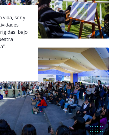
 vida, ser y
tividades
rigidas, bajo
uestra
a”.