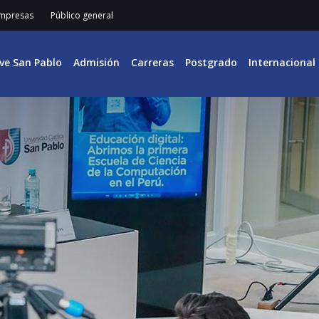
mpresas
Público general
ive San Pablo
Admisión
Carreras
Postgrado
Internacional