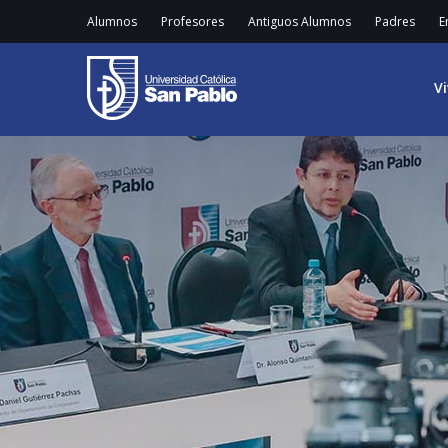
Alumnos
Profesores
Antiguos Alumnos
Padres
E
V