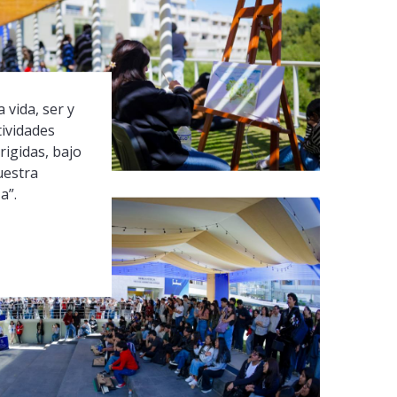
 vida, ser y
tividades
rigidas, bajo
uestra
a”.