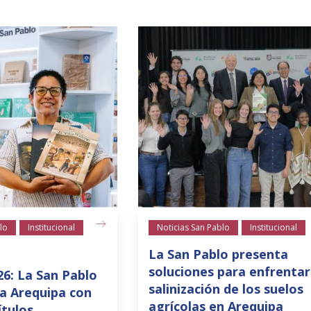
lo
Institucional
Noticias San Pablo
Institucional
La San Pablo presenta
soluciones para enfrentar
26: La San Pablo
salinización de los suelos
a Arequipa con
agrícolas en Arequipa
ítulos