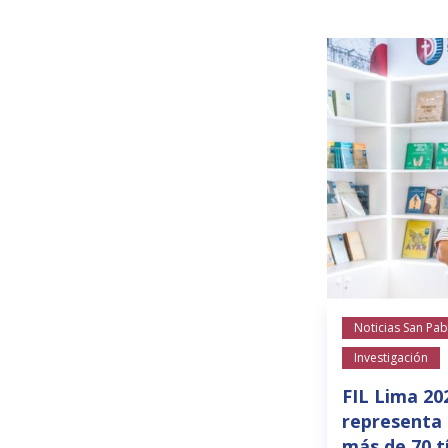
Noticias San Pab
Investigación
FIL Lima 20
representa 
más de 70 t