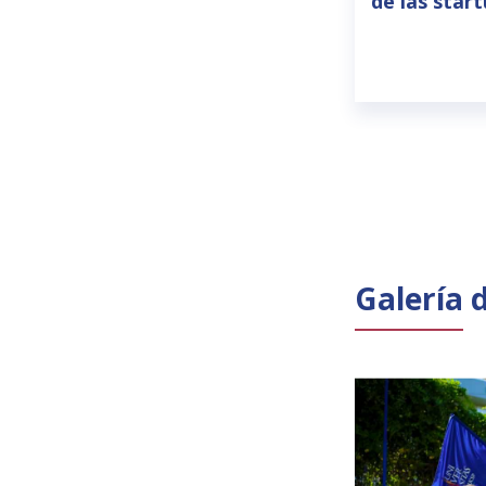
de las star
Galería 