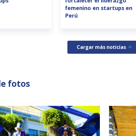
tups
fortalecer el liderazgo
femenino en startups en
Perú
Cargar más noticias
de fotos