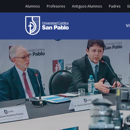
Alumnos
Profesores
Antiguos Alumnos
Padres
E
V