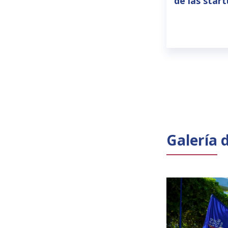
de las star
Galería 