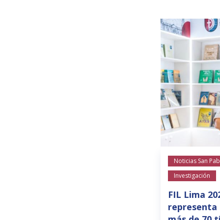
Noticias San Pab
Investigación
FIL Lima 20
representa 
más de 70 t