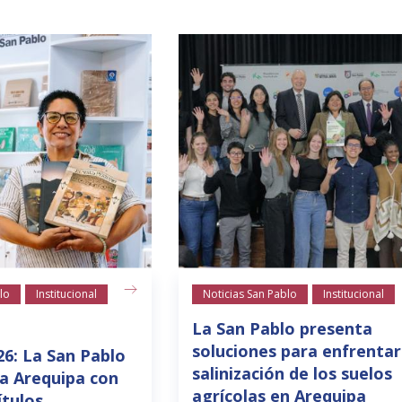
lo
Institucional
Noticias San Pablo
Institucional
La San Pablo presenta
soluciones para enfrentar
26: La San Pablo
salinización de los suelos
a Arequipa con
agrícolas en Arequipa
ítulos