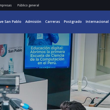
mpresas
Público general
ive San Pablo
Admisión
Carreras
Postgrado
Internacional