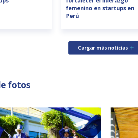
tups
fortalecer el liderazgo
femenino en startups en
Perú
Cargar más noticias
de fotos