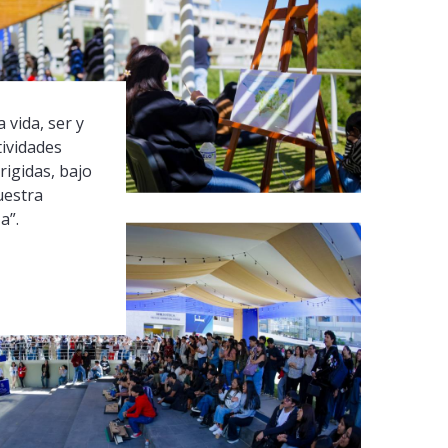
 vida, ser y
tividades
rigidas, bajo
uestra
a”.