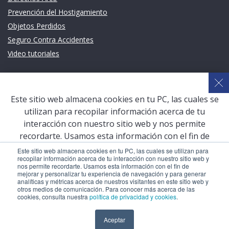
Prevención del Hostigamiento
Objetos Perdidos
Seguro Contra Accidentes
Video tutoriales
Links de intéres
Planeamiento Estratégico y Gestión de Calidad
Este sitio web almacena cookies en tu PC, las cuales se
Sistema de Gestión Académica (SGA)
utilizan para recopilar información acerca de tu
Defensoría Universitaria
interacción con nuestro sitio web y nos permite
Terceros vinculados
recordarte. Usamos esta información con el fin de
mejorar y personalizar tu experiencia de navegación y
San Pablo Mail
Este sitio web almacena cookies en tu PC, las cuales se utilizan para
recopilar información acerca de tu interacción con nuestro sitio web y
para generar analíticas y métricas acerca de nuestros
Aula Virtual Pregrado
nos permite recordarte. Usamos esta información con el fin de
visitantes en este sitio web y otros medios de
mejorar y personalizar tu experiencia de navegación y para generar
Aula Virtual Postgrado
analíticas y métricas acerca de nuestros visitantes en este sitio web y
comunicación. Para conocer más acerca de las cookies,
otros medios de comunicación. Para conocer más acerca de las
consulta nuestra
política de privacidad y cookies
.
cookies, consulta nuestra
política de privacidad y cookies
.
COPYRIGHT © 2026 Universidad Católica San Pablo – RUC:
Aceptar
Aceptar
20327998413