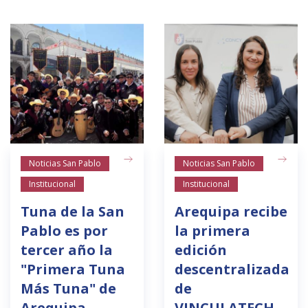
Noticias San Pablo
Noticias San Pablo
Institucional
Institucional
Tuna de la San
Arequipa recibe
Pablo es por
la primera
tercer año la
edición
"Primera Tuna
descentralizada
Más Tuna" de
de
Arequipa
VINCULATECH