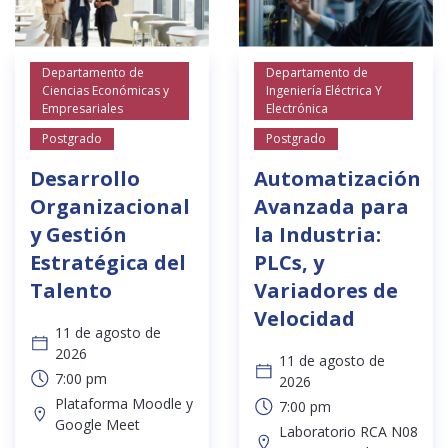
Departamento de
Departamento de
Ciencias Económicas y
Ingeniería Eléctrica Y
Empresariales
Electrónica
Postgrado
Postgrado
Desarrollo
Automatización
Organizacional
Avanzada para
y Gestión
la Industria:
Estratégica del
PLCs, y
Talento
Variadores de
Velocidad
11 de agosto de
2026
11 de agosto de
7:00 pm
2026
Plataforma Moodle y
7:00 pm
Google Meet
Laboratorio RCA N08